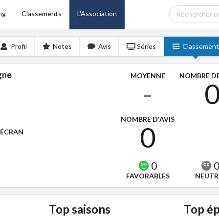
ng
Classements
L'Association
Profil
Notes
Avis
Séries
Classement
gne
MOYENNE
NOMBRE DE
-
NOMBRE D'AVIS
0
'ÉCRAN
0
FAVORABLES
NEUTR
Top saisons
Top ép