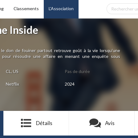
ng
Classements
L'Association
e Inside
le don de fouiner partout retrouve goût à la vie lorsqu'une
te pour résoudre une affaire en menant une enquête sous
CL, US
Pas de durée
Netflix
2024
Détails
Avis