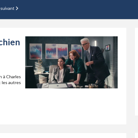
 suivant
 chien
e
n à Charles
c les autres