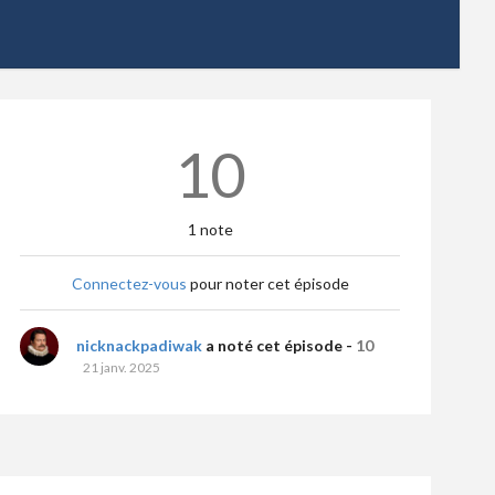
10
1 note
Connectez-vous
pour noter cet épisode
nicknackpadiwak
a noté cet épisode -
10
21 janv. 2025