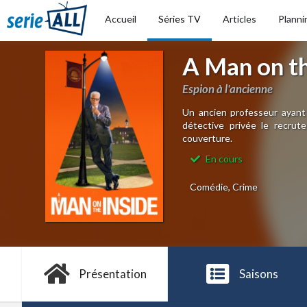
Accueil
Séries TV
Articles
Planni
A Man on th
Espion à l'ancienne
Un ancien professeur ayant 
détective privée le recru
couverture.
En cours
Comédie, Crime
Présentation
Saisons