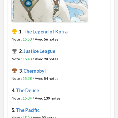
1.
The Legend of Korra
Note :
15.53
/ Avec
56
notes
2.
Justice League
Note :
15.43
/ Avec
94
notes
3.
Chernobyl
Note :
15.38
/ Avec
54
notes
4.
The Deuce
Note :
15.34
/ Avec
139
notes
5.
The Pacific
Note :
15.2
/ Avec
93
notes