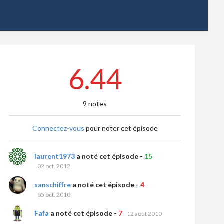
6.44
9 notes
Connectez-vous
pour noter cet épisode
laurent1973
a noté cet épisode -
15
02 oct. 2012
sanschiffre
a noté cet épisode -
4
05 oct. 2010
Fafa
a noté cet épisode -
7
12 août 2010