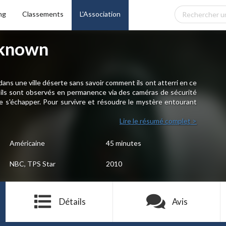
ng
Classements
L'Association
nknown
dans une ville déserte sans savoir comment ils ont atterri en ce
 qu'ils sont observés en permanence via des caméras de sécurité
 de s'échapper. Pour survivre et résoudre le mystère entourant
Lire le résumé complet >
Américaine
45 minutes
NBC, TPS Star
2010
Détails
Avis