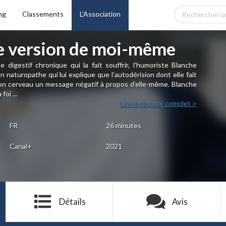
ng
Classements
L'Association
re version de moi-même
digestif chronique qui la fait souffrir, l'humoriste Blanche
 naturopathe qui lui explique que l’autodérision dont elle fait
on cerveau un message négatif à propos d’elle-même. Blanche
foi ...
Lire le résumé complet >
FR
26 minutes
Canal+
2021
Détails
Avis