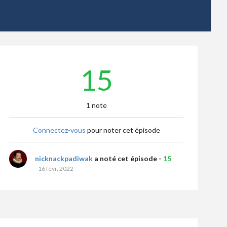
15
1 note
Connectez-vous
pour noter cet épisode
nicknackpadiwak
a noté cet épisode -
15
16 févr. 2022