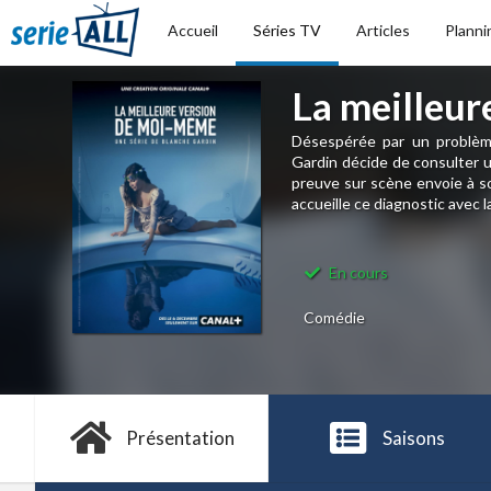
Accueil
Séries TV
Articles
Planni
La meilleu
Désespérée par un problème 
Gardin décide de consulter un
preuve sur scène envoie à s
accueille ce diagnostic avec la 
En cours
Comédie
Présentation
Saisons