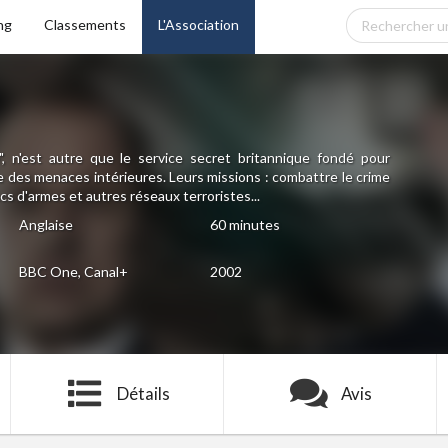
ng
Classements
L'Association
, n'est autre que le service secret britannique fondé pour
le des menaces intérieures. Leurs missions : combattre le crime
cs d'armes et autres réseaux terroristes...
Anglaise
60 minutes
BBC One, Canal+
2002
Détails
Avis