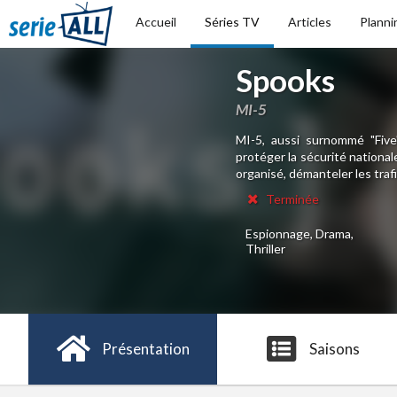
Accueil
Séries TV
Articles
Planni
Spooks
MI-5
MI-5, aussi surnommé "Five"
protéger la sécurité nationa
organisé, démanteler les trafi
Terminée
Espionnage, Drama,
Thriller
Présentation
Saisons