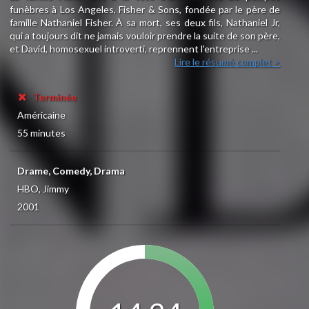
funèbres à Los Angeles, Fisher & Sons, fondée par le père de
famille Nathaniel Fisher. À sa mort, ses deux fils, Nathaniel Jr,
qui a toujours dit ne jamais vouloir prendre la suite de son père,
et David, homosexuel introverti, reprennent l'entreprise ...
Lire le résumé complet >
Terminée
Américaine
55 minutes
Drame, Comedy, Drama
HBO, Jimmy
2001