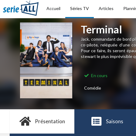
Accueil
Séries TV
Articles
Planni
Terminal
Jack, commandant de bord pil
co-pilote, reléguée d’une co
Pour ce faire, ils seront épa
stewart le plus imprévisible qu
En cours
Comédie
Présentation
Saisons