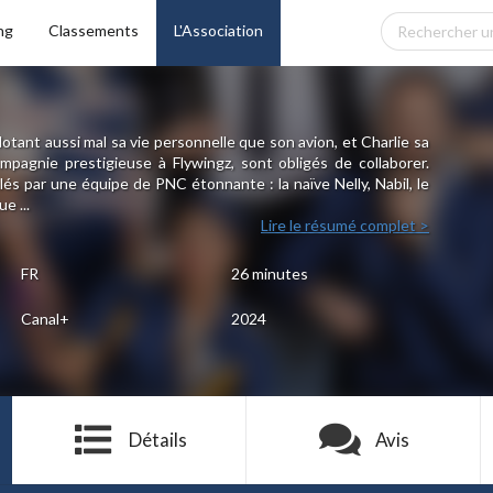
ng
Classements
L'Association
otant aussi mal sa vie personnelle que son avion, et Charlie sa
mpagnie prestigieuse à Flywingz, sont obligés de collaborer.
ulés par une équipe de PNC étonnante : la naïve Nelly, Nabil, le
e ...
Lire le résumé complet >
FR
26 minutes
Canal+
2024
Détails
Avis