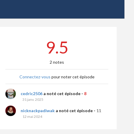
9.5
2 notes
Connectez-vous
pour noter cet épisode
cedric2506
a noté cet épisode -
8
31 janv. 2025
nicknackpadiwak
a noté cet épisode -
11
12 mai 2024