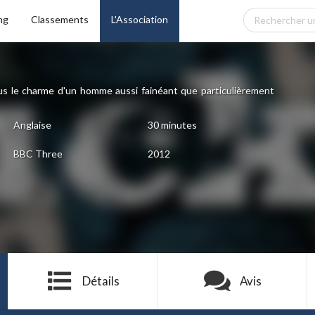
ng
Classements
L'Association
 le charme d'un homme aussi fainéant que particulièrement
Anglaise
30 minutes
BBC Three
2012
Détails
Avis