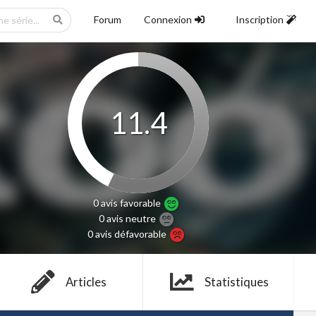
Forum
Connexion
Inscription
11.4
0 avis
favorable
0 avis
neutre
0 avis
défavorable
Articles
Statistiques