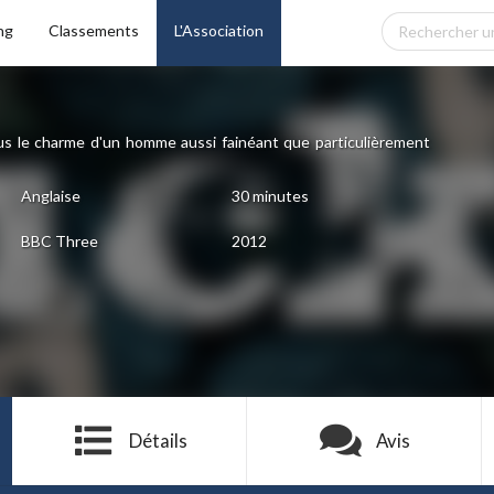
ng
Classements
L'Association
 le charme d'un homme aussi fainéant que particulièrement
Anglaise
30 minutes
BBC Three
2012
Détails
Avis