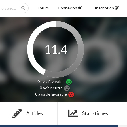
Forum
Connexion
Inscription
11.4
0 avis
favorable
0 avis
neutre
0 avis
défavorable
Articles
Statistiques