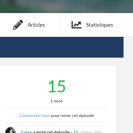
Articles
Statistiques
15
1 note
Connectez-vous
pour noter cet épisode
Galax
a noté cet épisode -
15
22 févr. 2026