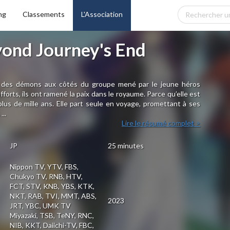
ng
Classements
L'Association
yond Journey's End
roi des démons aux côtés du groupe mené par le jeune héros
forts, ils ont ramené la paix dans le royaume. Parce qu’elle est
 plus de mille ans. Elle part seule en voyage, promettant à ses
...
Lire le résumé complet >
JP
25 minutes
Nippon TV, YTV, FBS,
Chukyo TV, RNB, HTV,
FCT, STV, KNB, YBS, KTK,
NKT, RAB, TVI, MMT, ABS,
2023
JRT, YBC, UMK TV
Miyazaki, TSB, TeNY, RNC,
NIB, KKT, Daiichi-TV, FBC,