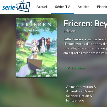
Accueil
Séries TV
Articles
Planni
Frieren: Be
Frieren
L’elfe Frieren a vaincu le 
Himmel. Après dix années d’ef
une elfe, Frieren peut vivre
amis qu'elle reviendra les voir. 
En cours
Animation, Action &
Adventure, Drame,
Science-Fiction &
Fantastique