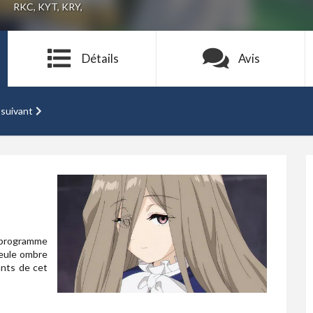
RKC, KYT, KRY,
Détails
Avis
 suivant
u programme
Seule ombre
ants de cet