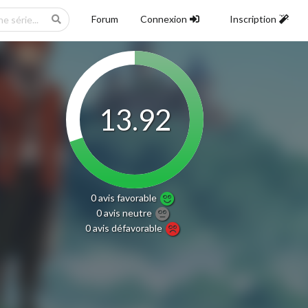
Forum
Connexion
Inscription
13.92
0 avis
favorable
0 avis
neutre
0 avis
défavorable