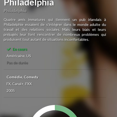
Philadelphia
Philadelphia
Quatre amis immatures qui tiennent un pub irlandais à
Philadelphie essaient de s'intégrer dans le monde adulte du
travail et des relations sociales. Mais leurs biais et leurs
préjugés leur font rencontrer de nombreux problèmes qui
produisent tout autant de situations inconfortables.
En cours
Américaine, US
Pas de durée
Comédie, Comedy
FX, Canal+, FXX
2005