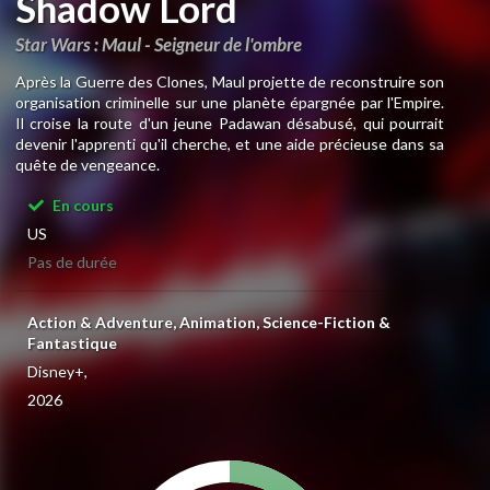
Shadow Lord
Star Wars : Maul - Seigneur de l'ombre
Après la Guerre des Clones, Maul projette de reconstruire son
organisation criminelle sur une planète épargnée par l'Empire.
Il croise la route d'un jeune Padawan désabusé, qui pourrait
devenir l'apprenti qu'il cherche, et une aide précieuse dans sa
quête de vengeance.
En cours
US
Pas de durée
Action & Adventure, Animation, Science-Fiction &
Fantastique
Disney+,
2026