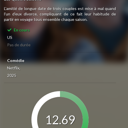
L'amitié de longue date de trois couples est mise à mal quand
l'un d'eux divorce, compliquant de ce fait leur habitude de
partir en voyage tous ensemble chaque saison.
En cours
US
Pas de durée
Comédie
Netflix,
2025
12.69