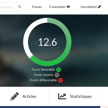
Forum
Connexion
Inscription
12.6
0 avis
favorable
0 avis
neutre
0 avis
défavorable
Articles
Statistiques