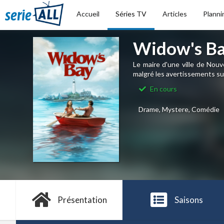
Accueil
Séries TV
Articles
Planni
Widow's B
Le maire d'une ville de Nouv
malgré les avertissements sur 
En cours
Drame, Mystere, Comédie
Présentation
Saisons