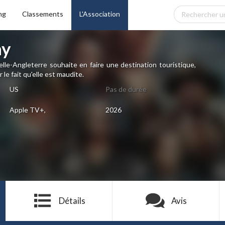
ng
Classements
L'Association
ay
elle-Angleterre souhaite en faire une destination touristique,
le fait qu'elle est maudite.
US
Pas de durée
Apple TV+,
2026
Détails
Avis