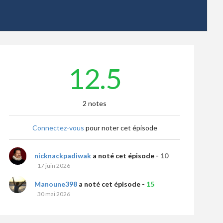
12.5
2 notes
Connectez-vous
pour noter cet épisode
nicknackpadiwak
a noté cet épisode -
10
17 juin 2026
Manoune398
a noté cet épisode -
15
30 mai 2026