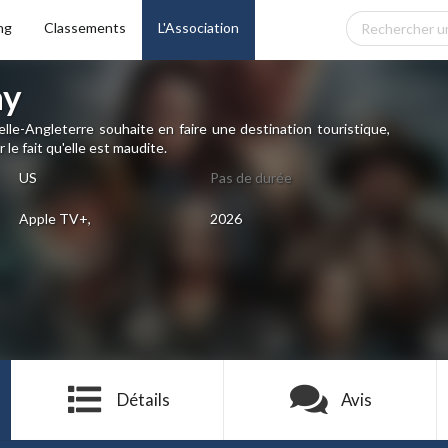
ng
Classements
L'Association
ay
elle-Angleterre souhaite en faire une destination touristique,
le fait qu'elle est maudite.
US
Pas de durée
Apple TV+,
2026
Détails
Avis