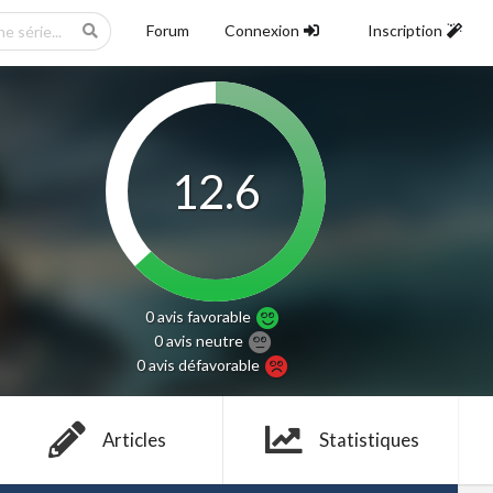
Forum
Connexion
Inscription
12.6
0 avis
favorable
0 avis
neutre
0 avis
défavorable
Articles
Statistiques