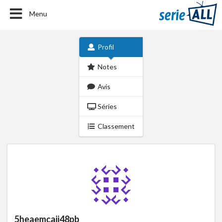
Menu
Profil
Notes
Avis
Séries
Classement
5heaemcaii48pb