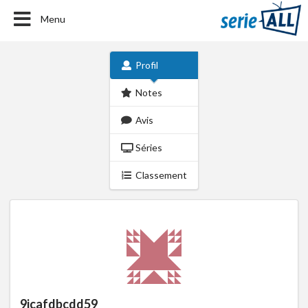
Menu
Profil
Notes
Avis
Séries
Classement
9jcafdbcdd59