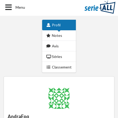
Menu
Profil
Notes
Avis
Séries
Classement
AndraEpq