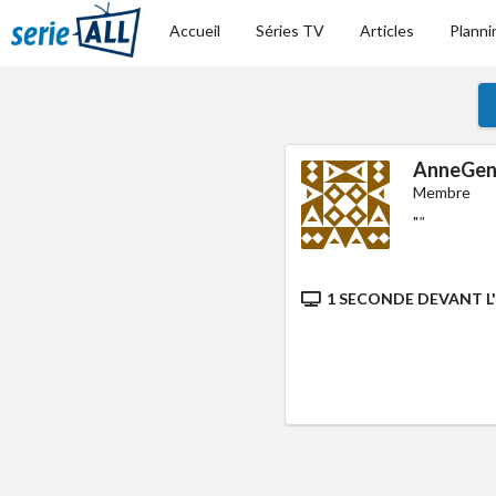
Accueil
Séries TV
Articles
Planni
AnneGe
Membre
"
"
1 SECONDE DEVANT L