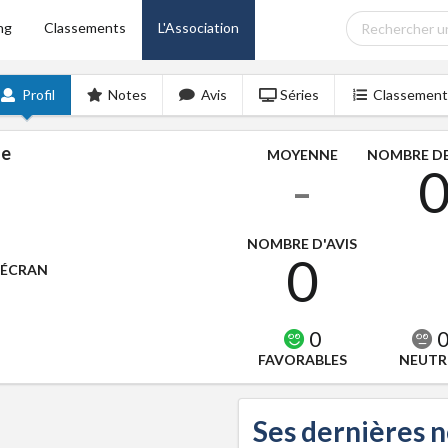
ng
Classements
L'Association
Profil
Notes
Avis
Séries
Classement
ne
MOYENNE
NOMBRE DE
-
NOMBRE D'AVIS
0
'ÉCRAN
0
FAVORABLES
NEUTR
Ses dernières 