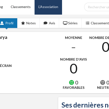
ng
Classements
L'Association
Profil
Notes
Avis
Séries
Classement
arya
MOYENNE
NOMBRE DE
-
NOMBRE D'AVIS
0
'ÉCRAN
0
FAVORABLES
NEUTR
Ses dernières 