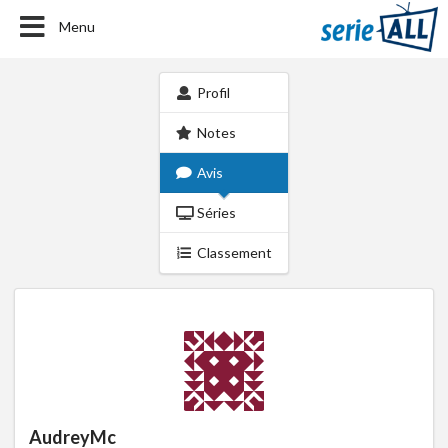
Menu
Profil
Notes
Avis
Séries
Classement
AudreyMc