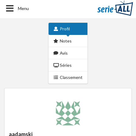
Menu
Profil
Notes
Avis
Séries
Classement
aadamski