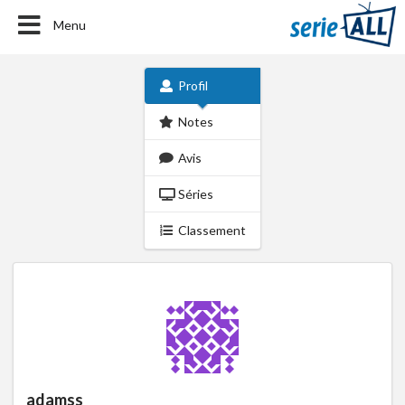
Menu
Profil
Notes
Avis
Séries
Classement
adamss