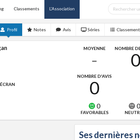
ng
Classements
L'Association
Profil
Notes
Avis
Séries
Classement
gan
MOYENNE
NOMBRE DE
-
NOMBRE D'AVIS
0
'ÉCRAN
0
FAVORABLES
NEUTR
Ses dernières 