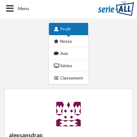
Menu
Profil
Notes
Avis
Séries
Classement
alexsansdrap