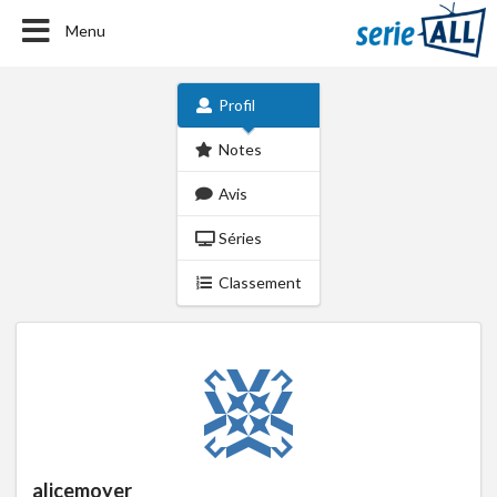
Menu
Profil
Notes
Avis
Séries
Classement
alicemoyer