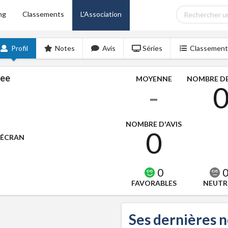
ng
Classements
L'Association
Profil
Notes
Avis
Séries
Classement
ree
MOYENNE
NOMBRE DE
-
NOMBRE D'AVIS
0
'ÉCRAN
0
FAVORABLES
NEUTR
Ses dernières 