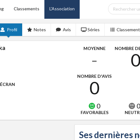
ng
Classements
L'Association
Profil
Notes
Avis
Séries
Classement
ka
MOYENNE
NOMBRE DE
-
NOMBRE D'AVIS
0
'ÉCRAN
0
FAVORABLES
NEUTR
Ses dernières 