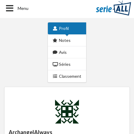
Menu
Profil
Notes
Avis
Séries
Classement
ArchangelAlways