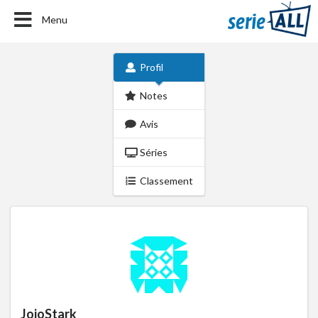
Menu
Profil
Notes
Avis
Séries
Classement
JojoStark