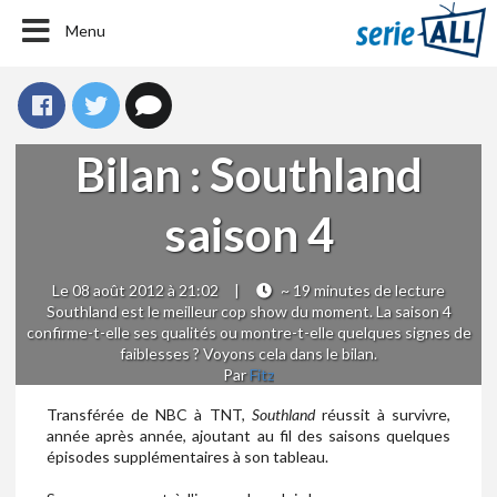
Menu
Bilan : Southland
saison 4
Le 08 août 2012 à 21:02
|
~ 19 minutes de lecture
Southland est le meilleur cop show du moment. La saison 4
confirme-t-elle ses qualités ou montre-t-elle quelques signes de
faiblesses ? Voyons cela dans le bilan.
Par
Fitz
Transférée de NBC à TNT,
Southland
réussit à survivre,
année après année, ajoutant au fil des saisons quelques
épisodes supplémentaires à son tableau.