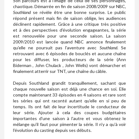
Son parcours est à l'image de celui de ses personnages,
chaotique. Démarrée en fin de saison 2008/2009 sur NBC,
Southland
se révèle être une bonne surprise. Le public
répond présent mais fin de saison oblige, les audiences
déclinent rapidement. Grâce à une critique très positive
et à des perspectives d'évolution engageantes, la série
est renouvelée pour une seconde saison. La saison
2009/2010 est lancée quand NBC annonce finalement
qu'elle ne poursuit pas l'aventure avec
Southland
. Se
retrouvant avec 6 épisodes de bouclés et aucune chaîne
pour les diffuser, les producteurs de la série (Ann
Biderman , John Chulack , John Wells) vont démarcher et
finalement atterrir sur TNT, une chaîne du câble.
Depuis Southland grandit tranquillement, sachant que
chaque nouvelle saison est déjà une chance en soi. Elle
compte maintenant 33 épisodes en 4 saisons et rare sont
les séries qui ont raconté autant qu'elle en si peu de
temps. Ils ont fait de leur incertitude le conducteur de
leur série. Ajouter à cela des coupes budgétaires
importantes d'une saison à l'autre et vous obtenez le
mélange qu'il faut pour pimenter la série. Il n'y a qu'à voir
l'évolution du casting depuis ses débuts.