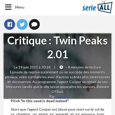
Menu
Critique : Twin Peaks
2.01
Le 19 juin 2011 à 20:24
|
~ 8 minutes de lecture
Episode de reprise surprenant où se succède des moments
géniaux, voire surréalistes avec d'autres scènes plus paresseuses
et décevantes. Au programme, l'agent Cooper se remet de ses
blessures tandis que la ville laisse apparaître les siennes. Beware
Of Bad.
Par
sephja
Pitch "In this seed is dead indeed"
Alors que l'agent Cooper est laissé pour mort sur le sol de
sa chambre, un géant lui apparaît et lui annonce trois