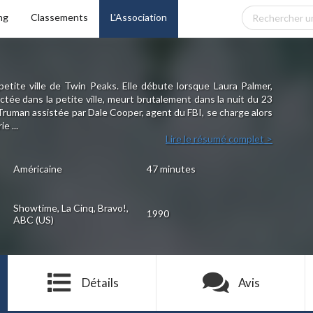
ng
Classements
L'Association
petite ville de Twin Peaks. Elle débute lorsque Laura Palmer,
tée dans la petite ville, meurt brutalement dans la nuit du 23
 Truman assistée par Dale Cooper, agent du FBI, se charge alors
e ...
Lire le résumé complet >
Américaine
47 minutes
Showtime, La Cinq, Bravo!,
1990
ABC (US)
Détails
Avis