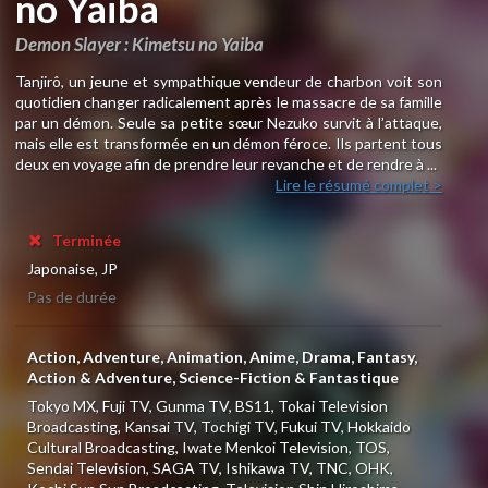
no Yaiba
Demon Slayer : Kimetsu no Yaiba
Tanjirô, un jeune et sympathique vendeur de charbon voit son
quotidien changer radicalement après le massacre de sa famille
par un démon. Seule sa petite sœur Nezuko survit à l’attaque,
mais elle est transformée en un démon féroce. Ils partent tous
deux en voyage afin de prendre leur revanche et de rendre à ...
Lire le résumé complet >
Terminée
Japonaise, JP
Pas de durée
Action, Adventure, Animation, Anime, Drama, Fantasy,
Action & Adventure, Science-Fiction & Fantastique
Tokyo MX, Fuji TV, Gunma TV, BS11, Tokai Television
Broadcasting, Kansai TV, Tochigi TV, Fukui TV, Hokkaido
Cultural Broadcasting, Iwate Menkoi Television, TOS,
Sendai Television, SAGA TV, Ishikawa TV, TNC, OHK,