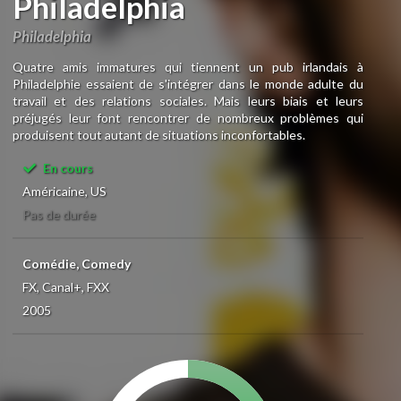
Philadelphia
Philadelphia
Quatre amis immatures qui tiennent un pub irlandais à
Philadelphie essaient de s'intégrer dans le monde adulte du
travail et des relations sociales. Mais leurs biais et leurs
préjugés leur font rencontrer de nombreux problèmes qui
produisent tout autant de situations inconfortables.
En cours
Américaine, US
Pas de durée
Comédie, Comedy
FX, Canal+, FXX
2005