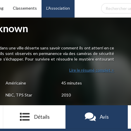
ng
Classements
L'Association
nknown
dans une ville déserte sans savoir comment ils ont atterri en ce
 qu'ils sont observés en permanence via des caméras de sécurité
 de s'échapper. Pour survivre et résoudre le mystère entourant
Lire le résumé complet >
Américaine
45 minutes
NBC, TPS Star
2010
Détails
Avis