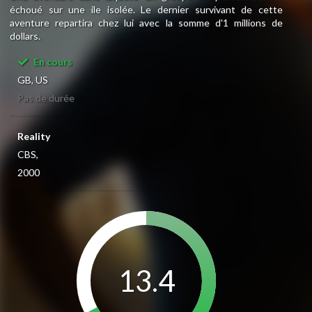
échoué sur une ile isolée. Le dernier survivant de cette
aventure repartira chez lui avec la somme d'1 millions de
dollars.
En cours
GB, US
Pas de durée
Reality
CBS,
2000
13.4