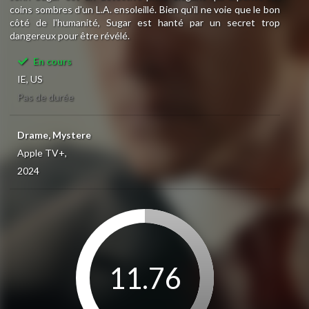
coins sombres d'un L.A. ensoleillé. Bien qu'il ne voie que le bon
côté de l'humanité, Sugar est hanté par un secret trop
dangereux pour être révélé.
En cours
IE, US
Pas de durée
Drame, Mystere
Apple TV+,
2024
11.76