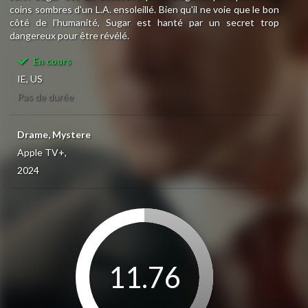
coins sombres d'un L.A. ensoleillé. Bien qu'il ne voie que le bon
côté de l'humanité, Sugar est hanté par un secret trop
dangereux pour être révélé.
En cours
IE, US
Pas de durée
Drame, Mystere
Apple TV+,
2024
11.76