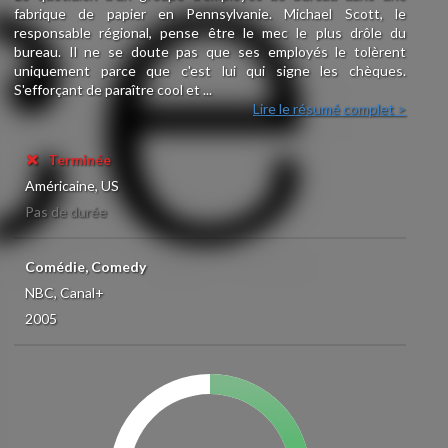
fabrique de papier en Pennsylvanie. Michael Scott, le
responsable régional, pense être le mec le plus drôle du
bureau. Il ne se doute pas que ses employés le tolèrent
uniquement parce que c'est lui qui signe les chèques.
S'efforçant de paraître cool et ...
Lire le résumé complet >
Terminée
Américaine, US
Pas de durée
Comédie, Comedy
NBC, Canal+
2005