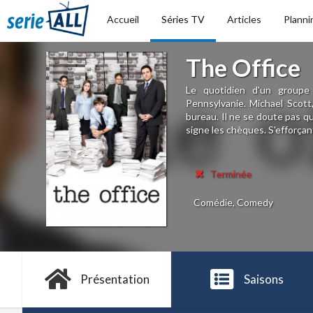
Accueil
Séries TV
Articles
Planni
The Office
Le quotidien d'un groupe
Pennsylvanie. Michael Scott,
bureau. Il ne se doute pas q
signe les chèques. S'efforçant 
Terminée
Comédie, Comedy
Présentation
Saisons