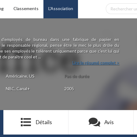
ng
Classements
L'Association
 d'employés de bureau dans une fabrique de papier en
 le responsable régional, pense être le mec le plus drôle du
ue ses employés le tolèrent uniquement parce que c'est lui qui
de paraître cool et ...
Lire le résumé complet >
Américaine, US
Pas de durée
NBC, Canal+
2005
Détails
Avis