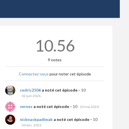
10.56
9 notes
Connectez-vous
pour noter cet épisode
cedric2506
a noté cet épisode -
10
02 juin 2026
vernes
a noté cet épisode -
10
20 mai 2024
nicknackpadiwak
a noté cet épisode -
10
04 déc. 2023