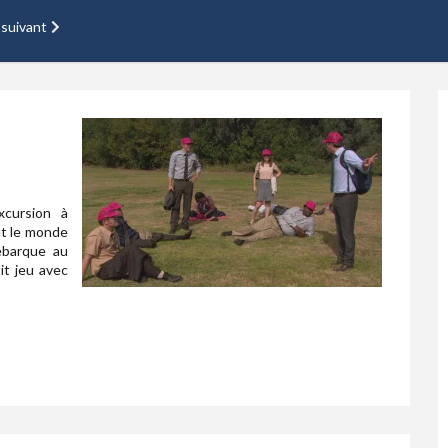
 suivant
xcursion à
ut le monde
ébarque au
it jeu avec