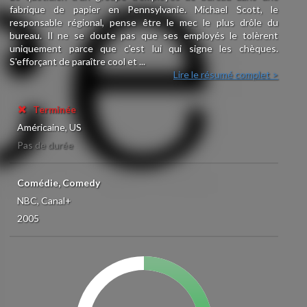
fabrique de papier en Pennsylvanie. Michael Scott, le
responsable régional, pense être le mec le plus drôle du
bureau. Il ne se doute pas que ses employés le tolèrent
uniquement parce que c'est lui qui signe les chèques.
S'efforçant de paraître cool et ...
Lire le résumé complet >
Terminée
Américaine, US
Pas de durée
Comédie, Comedy
NBC, Canal+
2005