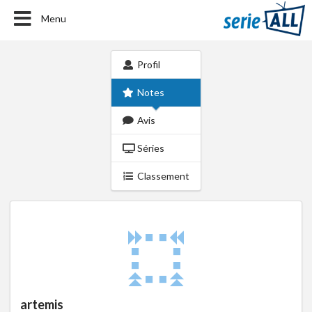
Menu
Profil
Notes
Avis
Séries
Classement
artemis