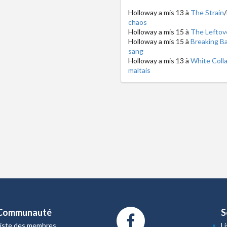
Holloway a mis 13 à
The Strain
/
chaos
Holloway a mis 15 à
The Leftov
Holloway a mis 15 à
Breaking B
sang
Holloway a mis 13 à
White Colla
maltais
Communauté
S
Liste des membres
L