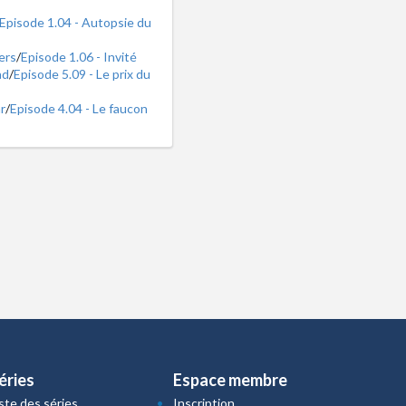
Episode 1.04 - Autopsie du
ers
/
Episode 1.06 - Invité
ad
/
Episode 5.09 - Le prix du
r
/
Episode 4.04 - Le faucon
éries
Espace membre
iste des séries
Inscription