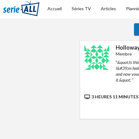
Accueil
Séries TV
Articles
Planni
Hollowa
Membre
"
&quot;Is th
I&#39;m feeli
and now you&
it.&quot; "
3 HEURES 11 MINUTES