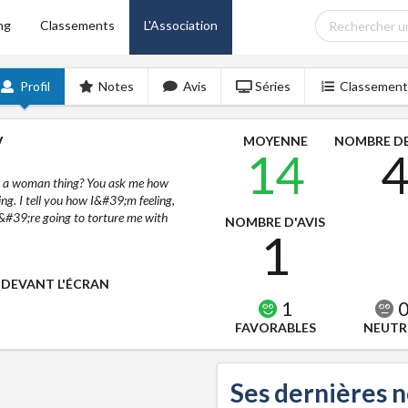
ng
Classements
L'Association
Profil
Notes
Avis
Séries
Classement
y
MOYENNE
NOMBRE DE
14
is a woman thing? You ask me how
ng. I tell you how I&#39;m feeling,
#39;re going to torture me with
NOMBRE D'AVIS
1
 DEVANT L'ÉCRAN
1
FAVORABLES
NEUTR
Ses dernières 