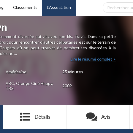
ng
Classements
L'Association
wn
mment divorcée qui vit avec son fils, Travis. Dans sa petite
endroit pour rencontrer d'autres célibataires est sur le terrain de
e Cougars où on peut trouver de nombreuses divorcées à la
les ne ...
Lire le résumé complet >
Américaine
25 minutes
ABC, Orange Ciné Happy,
2009
TBS
Détails
Avis