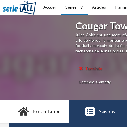
Accueil
Séries TV
Articles
Planni
Cougar To
Jules Cobb est une mère réce
ville de Floride, le meilleur 
football-américain du lycé
recherche de jeunes proies. Ju
Terminée
Comédie, Comedy
Présentation
Saisons