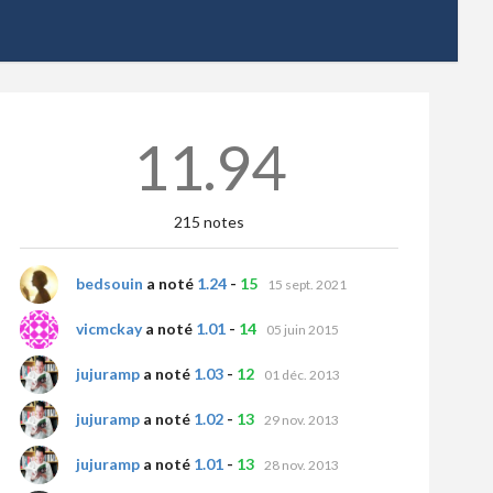
11.94
215 notes
bedsouin
a noté
1.24
-
15
15 sept. 2021
vicmckay
a noté
1.01
-
14
05 juin 2015
jujuramp
a noté
1.03
-
12
01 déc. 2013
jujuramp
a noté
1.02
-
13
29 nov. 2013
jujuramp
a noté
1.01
-
13
28 nov. 2013