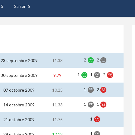
 5
Saison 6
2
2
23 septembre 2009
11.33
1
1
2
30 septembre 2009
9.79
1
2
07 octobre 2009
10.25
1
1
14 octobre 2009
11.33
1
21 octobre 2009
11.75
1
28 octobre 2009
12.13