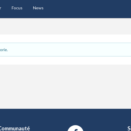
r
Focus
News
orie.
Communauté
S