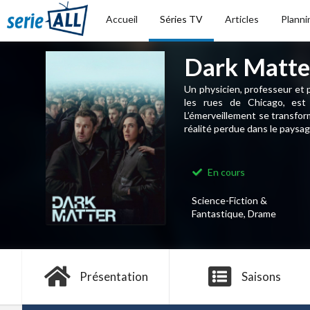
Accueil
Séries TV
Articles
Planni
Dark Matte
Un physicien, professeur et pè
les rues de Chicago, est 
L’émerveillement se transfor
réalité perdue dans le paysage
En cours
Science-Fiction &
Fantastique, Drame
Présentation
Saisons