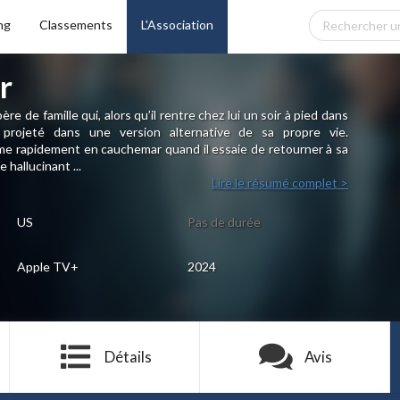
ng
Classements
L'Association
r
re de famille qui, alors qu’il rentre chez lui un soir à pied dans
projeté dans une version alternative de sa propre vie.
me rapidement en cauchemar quand il essaie de retourner à sa
 hallucinant ...
Lire le résumé complet >
US
Pas de durée
Apple TV+
2024
Détails
Avis