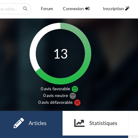
Forum
Connexion
Inscription
13
0 avis
favorable
0 avis
neutre
0 avis
défavorable
Articles
Statistiques