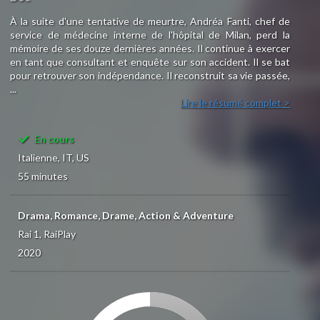
À la suite d'une tentative de meurtre, Andréa Fanti, chef de
service de médecine interne de l'hôpital de Milan, perd la
mémoire de ses douze dernières années. Il continue à exercer
en tant que consultant et enquête sur son accident. Il se bat
pour retrouver son indépendance. Il reconstruit sa vie passée,
...
Lire le résumé complet >
En cours
Italienne, IT, US
55 minutes
Drama, Romance, Drame, Action & Adventure
Rai 1, RaiPlay
2020