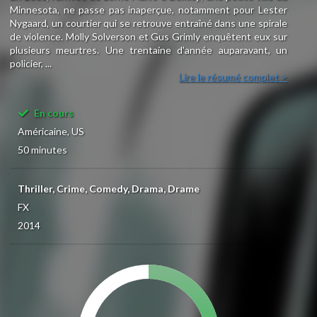
Minnesota, ne passe pas inaperçue, notamment pour Lester
Nygaard, un courtier qui se retrouve entraîné dans une spirale
de violence. Molly Solverson et Gus Grimly enquêtent eux sur
plusieurs meurtres. Une trentaine d'année auparavant, un
policier, ...
Lire le résumé complet >
En cours
Américaine, US
50 minutes
Thriller, Crime, Comedy, Drama, Drame
FX
2014