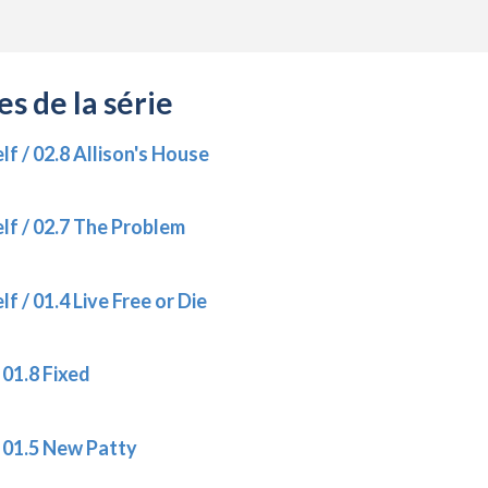
s de la série
f / 02.8 Allison's House
lf / 02.7 The Problem
f / 01.4 Live Free or Die
 01.8 Fixed
/ 01.5 New Patty