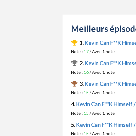
Meilleurs épisode
1.
Kevin Can F**K Himsel
Note :
17
/ Avec
1
note
2.
Kevin Can F**K Himse
Note :
16
/ Avec
1
note
3.
Kevin Can F**K Himsel
Note :
15
/ Avec
1
note
4.
Kevin Can F**K Himself /
Note :
15
/ Avec
1
note
5.
Kevin Can F**K Himself 
Note :
15
/ Avec
1
note