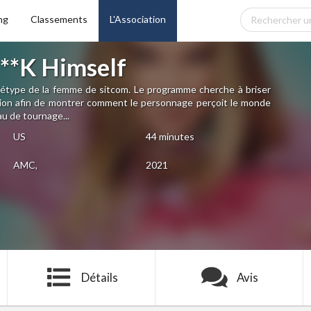
ng
Classements
L'Association
**K Himself
chétype de la femme de sitcom. Le programme cherche à briser
ision afin de montrer comment le personnage perçoit le monde
u de tournage...
US
44 minutes
AMC,
2021
Détails
Avis