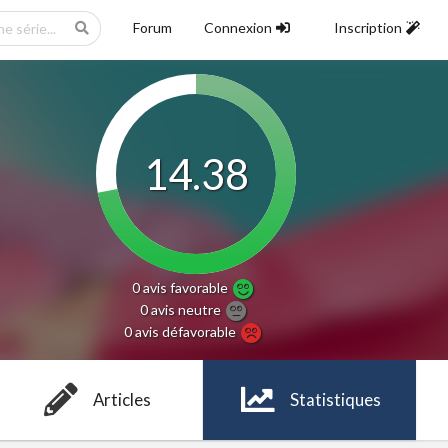
Forum
Connexion
Inscription
14.38
0 avis
favorable
0 avis
neutre
0 avis
défavorable
Articles
Statistiques