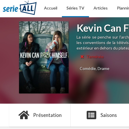
Accueil
Séries TV
Articles
Planni
Kevin Can F
La série se penche sur l'ar
les conventions de la télév
extérieur en dehors du platea
Terminée
Comédie, Drame
Présentation
Saisons